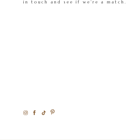
zwar handelt es sich hierbei um Cr
in touch and see if we're a match.
verwendet wird.
Reply
woo missions
says:
April 20, 2026 at 4:37 pm
References:
Lucky Green Casino scam or safe
References:
https://graph.org/Ripper-Casino-Co
Reply
graph.org
says:
April 20, 2026 at 4:49 pm
References:
Kensington security slot
References:
https://graph.org/Ripper-Casino-Re