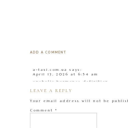
ADD A COMMENT
a-taxi.com.ua
says:
April 13, 2026 at 6:54 am
anabolic hormones definition
LEAVE A REPLY
References:
a-taxi.com.ua
Your email address will not be publis
Reply
Comment
*
Clenbuterol Abnehmen
says:
April 16, 2026 at 5:29 pm